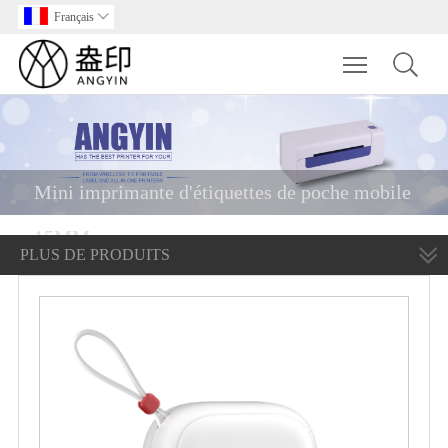
Français

Toggle main m
Mini imprimante d'étiquettes de poche mobile
15MM
PLUS DE PRODUITS